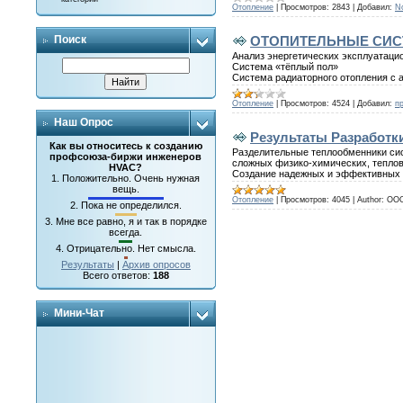
Отопление
|
Просмотров:
2843
|
Добавил:
N
ОТОПИТЕЛЬНЫЕ СИСТЕ
Поиск
Анализ энергетических эксплуатаци
Система «тёплый пол»
Система радиаторного отопления с
Отопление
|
Просмотров:
4524
|
Добавил:
пр
Наш Опрос
Результаты Разработк
Как вы относитесь к созданию
Разделительные теплообменники сис
профсоюза-биржи инженеров
сложных физико-химических, теплов
HVAC?
Создание надежных и эффективных т
1.
Положительно. Очень нужная
вещь.
Отопление
|
Просмотров:
4045
|
Author:
ООО
2.
Пока не определился.
3.
Мне все равно, я и так в порядке
всегда.
4.
Отрицательно. Нет смысла.
Результаты
|
Архив опросов
Всего ответов:
188
Мини-Чат