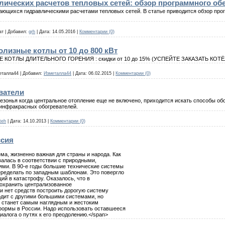
лических расчетов тепловых сетей: обзор программного об
мающихся гидравлическими расчетами тепловых сетей. В статье приводится обзор про
ат
|
Добавил:
grh
|
Дата:
14.05.2016
|
Комментарии (0)
лизные котлы от 10 до 800 кВт
ТЛЫ ДЛИТЕЛЬНОГО ГОРЕНИЯ : скидки от 10 до 15% (УСПЕЙТЕ ЗАКАЗАТЬ КОТЁ
еталла44
|
Добавил:
Изметалла44
|
Дата:
06.02.2015
|
Комментарии (0)
ватели
езонья когда центральное отопление еще не включено, приходится искать способы об
инфракрасных обогревателей.
teh
|
Дата:
14.10.2013
|
Комментарии (0)
ссия
ма, жизненно важная для страны и народа. Как
валась в соответствии с природными,
ми. В 90-е годы большие технические системы
ределать по западным шаблонам. Это повергло
ий в катастрофу. Оказалось, что в
охранить централизованное
 и нет средств построить дорогую систему
одит с другими большими системами, но
я станет самым наглядным и жестоким
формы в России. Надо использовать оставшееся
иалога о путях к его преодолению.</span>