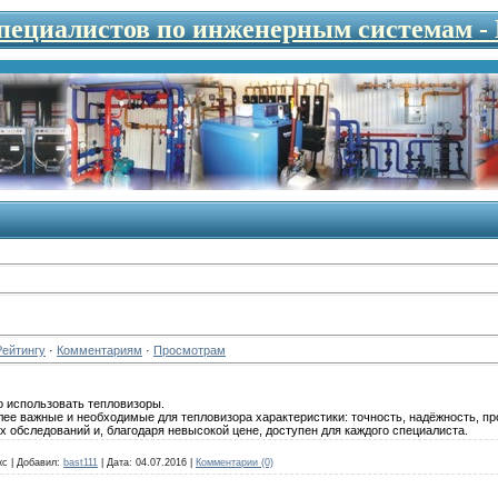
специалистов по инженерным системам 
Рейтингу
·
Комментариям
·
Просмотрам
о использовать тепловизоры.
олее важные и необходимые для тепловизора характеристики: точность, надёжность, пр
 обследований и, благодаря невысокой цене, доступен для каждого специалиста.
кс
|
Добавил:
bast111
|
Дата:
04.07.2016
|
Комментарии (0)