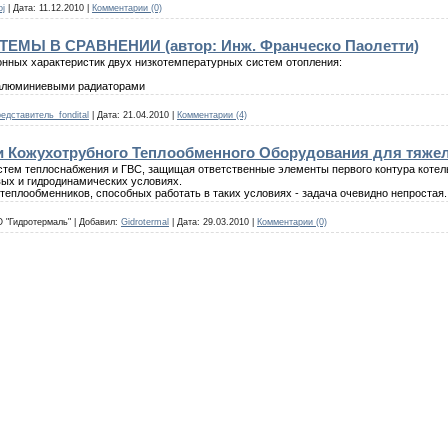
oj
|
Дата:
11.12.2010
|
Комментарии (0)
МЫ В СРАВНЕНИИ (автор: Инж. Франческо Паолетти)
онных характеристик двух низкотемпературных систем отопления:
 алюминиевыми радиаторами
едставитель_fondital
|
Дата:
21.04.2010
|
Комментарии (4)
и Кожухотрубного Теплообменного Оборудования для тяже
тем теплоснабжения и ГВС, защищая ответственные элементы первого контура котель
ых и гидродинамических условиях.
еплообменников, способных работать в таких условиях - задача очевидно непростая..
 "Гидротермаль"
|
Добавил:
Gidrotermal
|
Дата:
29.03.2010
|
Комментарии (0)