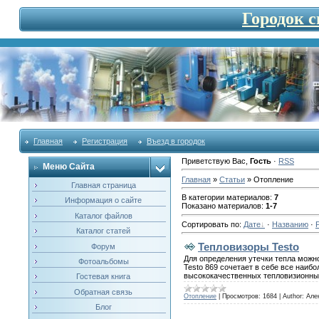
Городок 
Главная
Регистрация
Въезд в городок
Приветствую Вас
,
Гость
·
RSS
Меню Сайта
Главная
»
Статьи
» Отопление
Главная страница
В категории материалов
:
7
Информация о сайте
Показано материалов
:
1-7
Каталог файлов
Сортировать по
:
Дате
·
Названию
·
Каталог статей
Тепловизоры Testo
Форум
Для определения утечки тепла можн
Фотоальбомы
Testo 869 сочетает в себе все наиб
высококачественных тепловизионных
Гостевая книга
Обратная связь
Отопление
|
Просмотров:
1684
|
Author:
Але
Блог