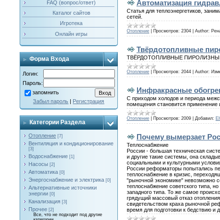
Автоматизация гидрав
FAQ (вопрос/ответ)
Статья для теплоэнергетиков, зани
Каталог сайтов
сетей.
Игротека
Отопление
|
Просмотров:
2304
|
Author:
Рен
Онлайн игры
Твёрдотопливные пиро
ТВЁРДОТОПЛИВНЫЕ ПИРОЛИЗНЫЕ КО
Форма Входа
Отопление
|
Просмотров:
2044
|
Author:
Изм
Логин:
Пароль:
Инфракрасные обогре
запомнить
С приходом холодов и периода межс
Забыл пароль
|
Регистрация
помещения становится применение 
Отопление
|
Просмотров:
2009
|
Добавил:
El
Категории Раздела
Почему вымерзает Ро
Отопление
[7]
Вентиляция и кондиционирование
Теплоснабжение
[3]
России - большая техническая систе
Водоснабжение
и другие такие системы, она склады
[1]
социальными и культурными условия
Насосы
[2]
России реформаторы попытались пе
Автоматика
[0]
теплоснабжение в кризис, переходящ
Энергоснабжение и электрика
"рыночной экономике" невозможно с
[0]
теплоснабжение советского типа, но
Альтернативные источники
западного типа. То же самое происх
энергии
[0]
грядущий массовый отказ отоплени
Канализация
[3]
свидетельством краха рыночной ре
Прочее
время для подготовки к бедствию и д
[2]
Все, что не подходит под другие
категории