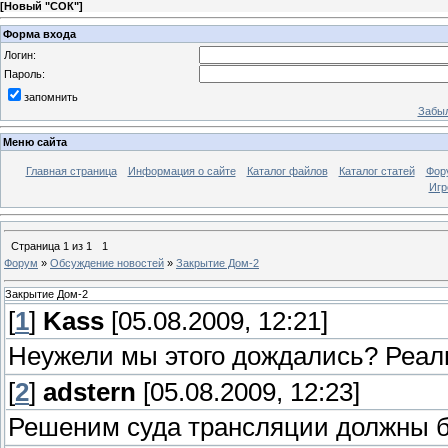
[
Новый "СОК"
]
Форма входа
Логин:
Пароль:
запомнить
Забыл
Меню сайта
Главная страница
Информация о сайте
Каталог файлов
Каталог статей
Фор
Игр
Страница
1
из
1
1
Форум
»
Обсуждение новостей
»
Закрытие Дом-2
Закрытие Дом-2
[
1
]
Kass
[05.08.2009, 12:21]
Неужели мы этого дождались? Реал
[
2
]
adstern
[05.08.2009, 12:23]
Решеним суда трансляции должны б