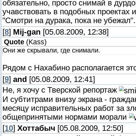
обязательно, просто снимай в дурдо
учавствовать в подобных проектах и 
"Смотри на дурака, пока не убежал"
[
8
]
Mij-gan
[05.08.2009, 12:38]
Quote
(
Kass
)
Они же скрывали, где снимали.
Рядом с Нахабино располагается э
[
9
]
and
[05.08.2009, 12:41]
Не, я хочу с Тверской репортаж
И субтитрами внизу экрана - гражда
месяцу исправительных работ за зл
общепринятыми нормами морали
[
10
]
Хоттабыч
[05.08.2009, 12:50]