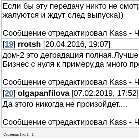
Если бы эту передачу никто не смотр
жалуются и ждут след выпуска))
Сообщение отредактировал
Kass
-
Ч
[
19
]
rrotsh
[20.04.2016, 19:07]
дом-2 это деградация полная.Лучш
Бизнес с нуля к примеру,да много п
Сообщение отредактировал
Kass
-
Ч
[
20
]
olgapanfilova
[07.02.2019, 17:52]
Да этого никогда не произойдет....
Сообщение отредактировал
Kass
-
Ч
Страница
1
из
1
1