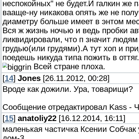
неспокойных" не будет.И галкин же п
вааще-ну никакова опять же не полу
диаметру больше имеет в энтом мес
Вся ж жизнь ночью и ведь пробки а
ликвидировали, что п значит людям
грудью(или грудями).А тут хоп и пр
поедешь никуда типа пожить в оттяг.
Всей стране плоха.
[
14
]
Jones
[26.11.2012, 00:28]
Вроде как дожили. Ура, товарищи?
Сообщение отредактировал
Kass
-
Ч
[
15
]
anatoliy22
[16.12.2014, 16:11]
маленькая частичка Ксении Собчак у
дом-3