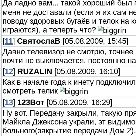
Да ладно вам... такой хороший был
меня не доставали (если я их сам 
поводу здоровых бугаёв и телок на 
играются), а теперть что?
[
11
]
СвятослаВ
[05.08.2009, 15:45]
Давно телевизор не смотрю, точнее м
почти не выключается, постоянно на
[
12
]
RUZALIN
[05.08.2009, 16:10]
Как в начале года к инету подключи
смотреть телик
[
13
]
123Вот
[05.08.2009, 16:29]
Ну вот. Передачу закрыли, такую п
Майкла Джексона украли, эт видимо,
больного(закрытие передачи Дом 2)