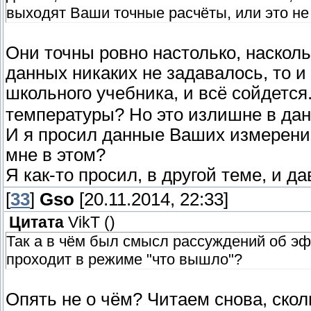
выходят Ваши точные расчёты, или это не
Они точны ровно настолько, наскол
данных никаких не задавалось, то 
школьного учебника, и всё сойдется
температуры? Но это излишне в дан
И я просил данные Ваших измерений
мне в этом?
Я как-то просил, в другой теме, и да
[
33
]
Gso
[20.11.2014, 22:33]
Цитата
VikT
(
)
Так а в чём был смысл рассуждений об э
проходит в режиме "что вышло"?
Опять не о чём? Читаем снова, ско