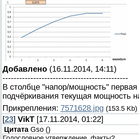
Добавлено
(16.11.2014, 14:11)
---------------------------------------------
В столбце "напор/мощность" первая
подчёркивания текущая мощность на
Прикрепления:
7571628.jpg
(153.5 Kb)
[
23
]
VikT
[17.11.2014, 01:22]
Цитата
Gso
(
)
Голословное утверждение, факты?