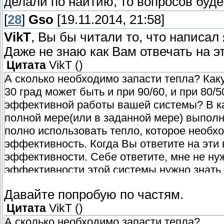
делали по наитию, то вопросов буде
[
28
]
Gso
[19.11.2014, 21:58]
VikT
, Вы бы читали то, что написал 
Даже не знаю как Вам отвечать на э
Цитата
VikT
(
)
А сколько необходимо запасти тепла? Как
30 град может быть и при 90/60, и при 80/5
эффективной работы вашей системы? В ка
полной мере(или в заданной мере) выполн
полно использовать тепло, которое необхо
эффективность. Когда Вы ответите на эти 
эффективности. Себе ответите, мне не н
эффективности этой системы нужно знать,
понимать, сколько можно максимально сня
Давайте попробую по частям.
выложили какой-то график, который позво
Цитата
VikT
(
)
нагрева ТА до данной температуры, при да
можно о чём то рассуждать?
А сколько необходимо запасти тепла?