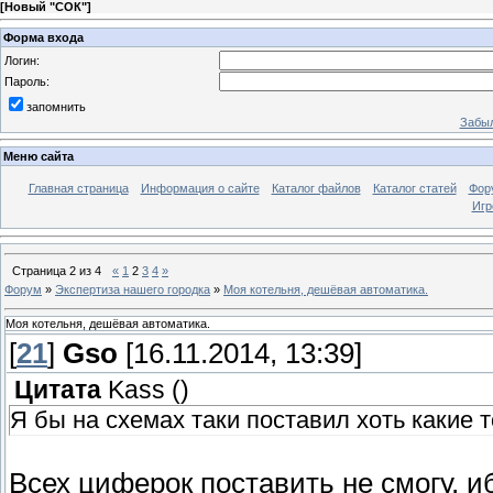
[
Новый "СОК"
]
Форма входа
Логин:
Пароль:
запомнить
Забыл
Меню сайта
Главная страница
Информация о сайте
Каталог файлов
Каталог статей
Фор
Игр
Страница
2
из
4
«
1
2
3
4
»
Форум
»
Экспертиза нашего городка
»
Моя котельня, дешёвая автоматика.
Моя котельня, дешёвая автоматика.
[
21
]
Gso
[16.11.2014, 13:39]
Цитата
Kass
(
)
Я бы на схемах таки поставил хоть какие
Всех циферок поставить не смогу, и