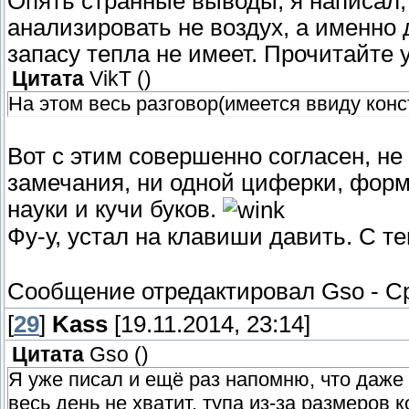
Опять странные выводы, я написал, 
анализировать не воздух, а именно 
запасу тепла не имеет. Прочитайте 
Цитата
VikT
(
)
На этом весь разговор(имеется ввиду конст
Вот с этим совершенно согласен, не
замечания, ни одной циферки, форм
науки и кучи буков.
Фу-у, устал на клавиши давить. С т
Сообщение отредактировал
Gso
-
Ср
[
29
]
Kass
[19.11.2014, 23:14]
Цитата
Gso
(
)
Я уже писал и ещё раз напомню, что даже
весь день не хватит, тупа из-за размеров 