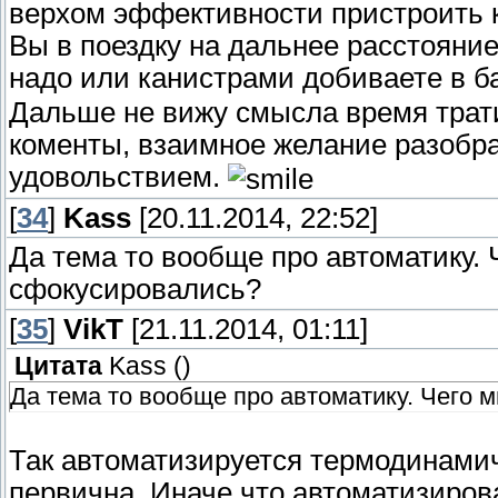
верхом эффективности пристроить к
Вы в поездку на дальнее расстояние
надо или канистрами добиваете в б
Дальше не вижу смысла время трати
коменты, взаимное желание разобрат
удовольствием.
[
34
]
Kass
[20.11.2014, 22:52]
Да тема то вообще про автоматику. 
сфокусировались?
[
35
]
VikT
[21.11.2014, 01:11]
Цитата
Kass
(
)
Да тема то вообще про автоматику. Чего 
Так автоматизируется термодинамич
первична. Иначе что автоматизиров