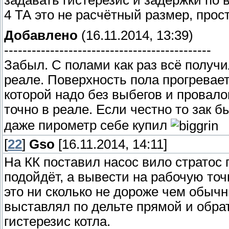
задавать гистерезис и задержки по 
4 ТА это не расчётный размер, прос
Добавлено
(16.11.2014, 13:39)
---------------------------------------------
Забыл. С полами как раз всё получил
реале. Поверхность пола прогревает
которой надо без выбегов и провало
точно в реале. Если честно то зак 
даже пирометр себе купил
[
22
]
Gso
[16.11.2014, 14:11]
На КК поставил насос вило стратос 
подойдёт, а вывести на рабочую точ
это ни сколько не дороже чем обыч
выставлял по дельте прямой и обра
гистерезис котла.