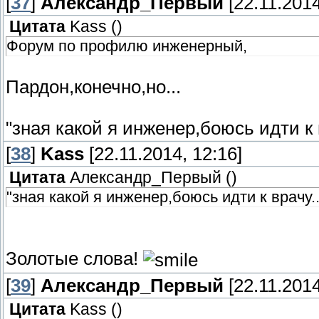
[
37
]
Александр_Первый
[22.11.2014
Цитата
Kass
(
)
Форум по профилю инженерный,
Пардон,конечно,но...
"зная какой я инженер,боюсь идти к в
[
38
]
Kass
[22.11.2014, 12:16]
Цитата
Александр_Первый
(
)
"зная какой я инженер,боюсь идти к врачу..
Золотые слова!
[
39
]
Александр_Первый
[22.11.2014
Цитата
Kass
(
)