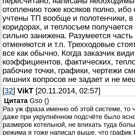
пересчитано, написаны необходимые
отоплению тоже косяков полно, ибо
учтены ТП вообще и полотенчики, в
коридорах, и теплосъем получается 
сильно занижена. Разумеется часть
отменяются и т.п. Трехходовые стоя
все как обычно. Когда заказчик вид
коэффициентов, фактических, теплов
рабочие точки, графики, чертежи с
лишних вопросов не задает и не ме
[
32
]
VikT
[20.11.2014, 02:57]
Цитата
Gso
(
)
Раз уж фраза именно об этой системе, то ч
даже при укрупнённом подсчёте было ясно, 
размеров котельной, не впихать туда боль
режима я тоже написал выше, что график 