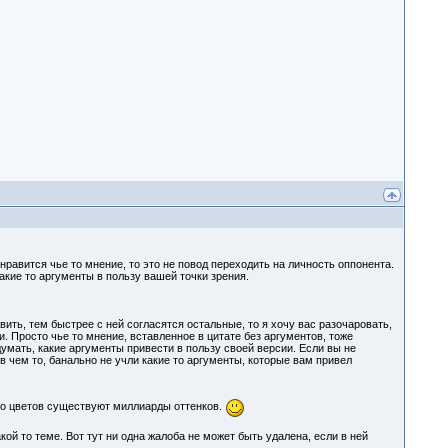
нравится чье то мнение, то это не повод переходить на личность оппонента.
какие то аргументы в пользу вашей точки зрения.
вить, тем быстрее с ней согласятся остальные, то я хочу вас разочаровать,
и. Просто чье то мнение, вставленное в цитате без аргументов, тоже
думать, какие аргументы привести в пользу своей версии. Если вы не
в чем то, банально не учли какие то аргументы, которые вам привел
ого цветов существуют миллиарды оттенков.
какой то теме. Вот тут ни одна жалоба не может быть удалена, если в ней