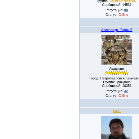
Группа:
Администраторы
Сообщений:
14531
Репутация:
80
Статус:
Offline
Александр_Первый
Академик
Город: Петропавловск-Камчатс
Группа: Граждане
Сообщений:
10351
Репутация:
42
Статус:
Offline
Kass