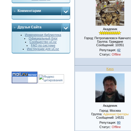
Комментарии
Друзья Сайта
Академик
Инженерная библиотека
Город: Петропавловск-Камчатс
Официальный блог
Группа: Граждане
Сообщество uCoz
Сообщений:
10351
FAQ по системе
Инструкции для uCoz
Репутация:
42
Статус:
Offline
Kass
Академик
Город: Москва
Группа:
Администраторы
Сообщений:
14531
Репутация:
80
Статус:
Offline