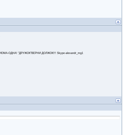
.
А-ОДНА! "ДРУЖОК"ВЕРНИ ДОЛЖОК!!! Skype-alexandr_mg1