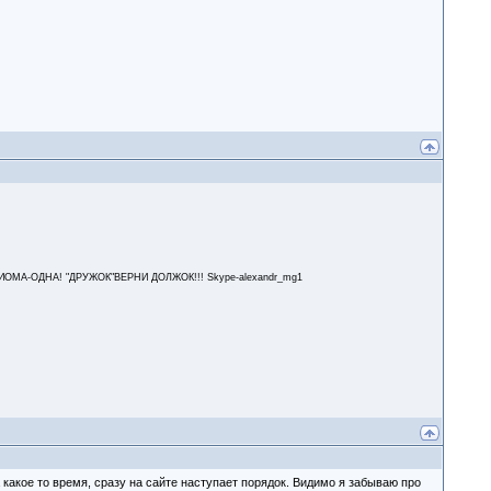
А-ОДНА! "ДРУЖОК"ВЕРНИ ДОЛЖОК!!! Skype-alexandr_mg1
 какое то время, сразу на сайте наступает порядок. Видимо я забываю про