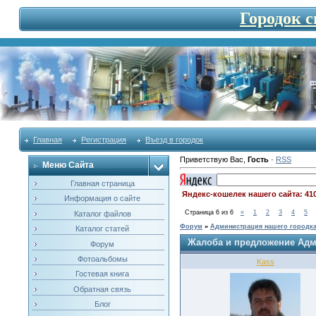
Городок 
Главная
Регистрация
Въезд в городок
Приветствую Вас
,
Гость
·
RSS
Меню Сайта
Главная страница
Яндекс-кошелек нашего сайта: 41
Информация о сайте
Страница
6
из
6
«
1
2
3
4
5
Каталог файлов
Форум
»
Администрация нашего городк
Каталог статей
Жалоба и предложение Ад
Форум
Фотоальбомы
Kass
Гостевая книга
Обратная связь
Блог