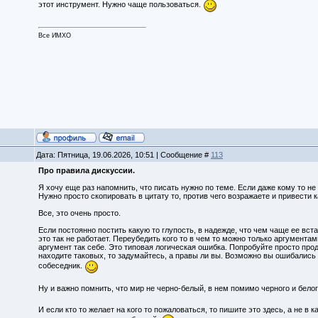
этот инструмент. Нужно чаще пользоваться.
Все ИМХО
Дата: Пятница, 19.06.2026, 10:51 | Сообщение #
113
Про правила дискуссии.
Я хочу еще раз напомнить, что писать нужно по теме. Если даже кому то не 
Нужно просто скопировать в цитату то, против чего возражаете и привести 
Все, это очень просто.
Если постоянно постить какую то глупость, в надежде, что чем чаще ее вста
это так не работает. Переубедить кого то в чем то можно только аргументам
аргумент так себе. Это типовая логическая ошибка. Попробуйте просто про
находите таковых, то задумайтесь, а правы ли вы. Возможно вы ошибались 
собеседник.
Ну и важно помнить, что мир не черно-белый, в нем помимо черного и бел
И если кто то желает на кого то пожаловаться, то пишите это здесь, а не в 