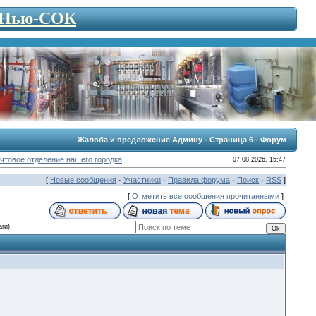
- Нью-СОК
Жалоба и предложение Админу - Страница 6 - Форум
чтовое отделение нашего городка
07.08.2026, 15:47
[
Новые сообщения
·
Участники
·
Правила форума
·
Поиск
·
RSS
]
[
Отметить все сообщения прочитанными
]
аги)