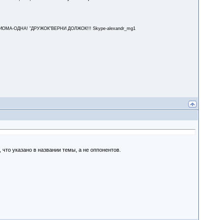
А-ОДНА! "ДРУЖОК"ВЕРНИ ДОЛЖОК!!! Skype-alexandr_mg1
 что указано в названии темы, а не оппонентов.