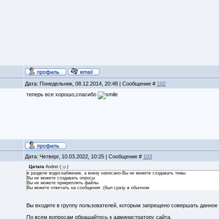
Дата: Понедельник, 08.12.2014, 20:48 | Сообщение #
102
теперь все хорошо,спасибо
Дата: Четверг, 10.03.2022, 10:25 | Сообщение #
103
Цитата
Andrei
(
)
в разделе водоснабжение, а внизу написано-Вы не можете создавать темы
Вы не можете создавать опросы
Вы не можете прикреплять файлы
Вы можете отвечать на сообщения :(был сразу в обычном
Вы входите в группу пользователей, которым запрещено совершать данное 
По всем вопросам обращайтесь к администратору сайта.