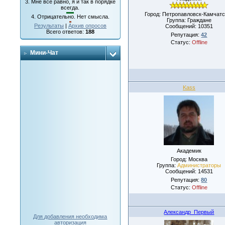
3.
Мне все равно, я и так в порядке
всегда.
Город: Петропавловск-Камчатс
4.
Отрицательно. Нет смысла.
Группа: Граждане
Результаты
|
Архив опросов
Сообщений:
10351
Всего ответов:
188
Репутация:
42
Статус:
Offline
Мини-Чат
Kass
Академик
Город: Москва
Группа:
Администраторы
Сообщений:
14531
Репутация:
80
Статус:
Offline
Александр_Первый
Для добавления необходима
авторизация