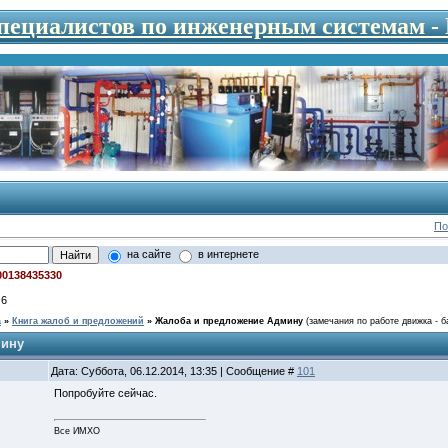
специалистов по инженерным системам 
По
на сайте
в интернете
00138435330
6
а
»
Книга жалоб и предложений
»
Жалоба и предложение Админу
(замечания по работе движка - б
мину
Дата: Суббота, 06.12.2014, 13:35 | Сообщение #
101
Попробуйте сейчас.
Все ИМХО