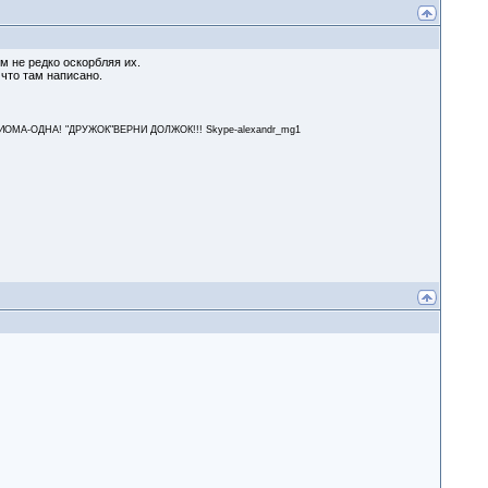
м не редко оскорбляя их.
что там написано.
А-ОДНА! "ДРУЖОК"ВЕРНИ ДОЛЖОК!!! Skype-alexandr_mg1