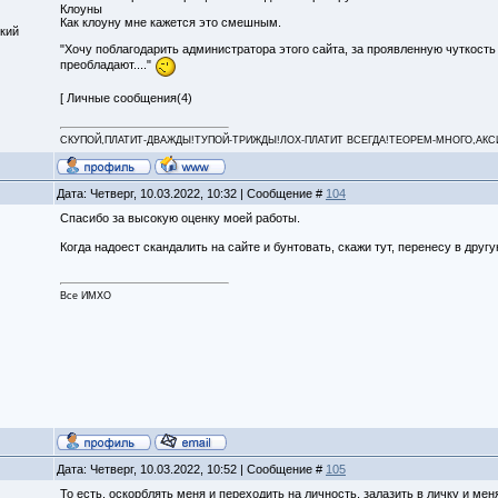
Клоуны
Как клоуну мне кажется это смешным.
кий
"Хочу поблагодарить администратора этого сайта, за проявленную чуткость 
преобладают...."
[ Личные сообщения(4)
СКУПОЙ,ПЛАТИТ-ДВАЖДЫ!ТУПОЙ-ТРИЖДЫ!ЛОХ-ПЛАТИТ ВСЕГДА!ТЕОРЕМ-МНОГО,АКСИОМ
Дата: Четверг, 10.03.2022, 10:32 | Сообщение #
104
Спасибо за высокую оценку моей работы.
Когда надоест скандалить на сайте и бунтовать, скажи тут, перенесу в друг
Все ИМХО
Дата: Четверг, 10.03.2022, 10:52 | Сообщение #
105
То есть, оскорблять меня и переходить на личность, залазить в личку и меня