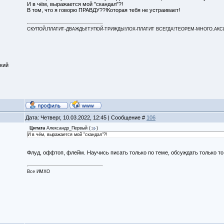
И в чём, выражается мой "скандал"?!
В том, что я говорю ПРАВДУ??!Которая тебя не устраивает!
СКУПОЙ,ПЛАТИТ-ДВАЖДЫ!ТУПОЙ-ТРИЖДЫ!ЛОХ-ПЛАТИТ ВСЕГДА!ТЕОРЕМ-МНОГО,АКСИОМ
кий
Дата: Четверг, 10.03.2022, 12:45 | Сообщение #
106
Цитата
Александр_Первый
(
)
И в чём, выражается мой "скандал"?!
Флуд, оффтоп, флейм. Научись писать только по теме, обсуждать только то,
Все ИМХО