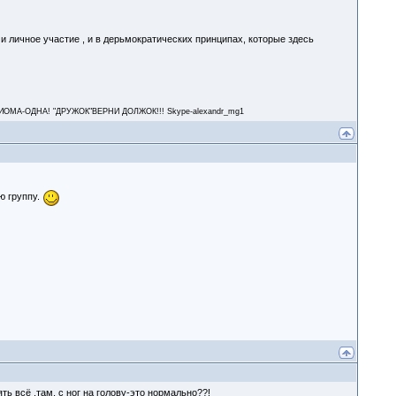
и личное участие , и в дерьмократических принципах, которые здесь
А-ОДНА! "ДРУЖОК"ВЕРНИ ДОЛЖОК!!! Skype-alexandr_mg1
ую группу.
ть всё ,там, с ног на голову-это нормально??!