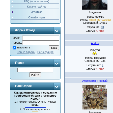
FAQ (вопрос/ответ)
Каталог сайтов
Игротека
Академик
Город: Москва
Онлайн игры
Группа:
Администраторы
Сообщений:
14531
Репутация:
80
Форма Входа
Статус:
Offline
Логин:
Пароль:
Andrei
запомнить
Любитель
Забыл пароль
|
Регистрация
Группа: Граждане
Сообщений:
235
Поиск
Репутация:
2
Статус:
Offline
Александр_Первый
Наш Опрос
Как вы относитесь к созданию
профсоюза-биржи инженеров
HVAC?
1.
Положительно. Очень нужная
вещь.
2.
Пока не определился.
Академик