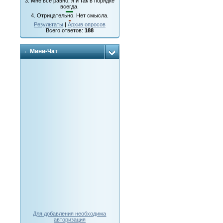
3.
Мне все равно, я и так в порядке
всегда.
4.
Отрицательно. Нет смысла.
Результаты
|
Архив опросов
Всего ответов:
188
Мини-Чат
Для добавления необходима
авторизация