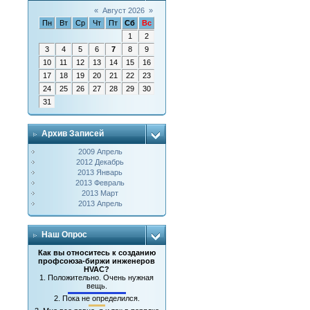
«
Август 2026
»
Пн
Вт
Ср
Чт
Пт
Сб
Вс
1
2
3
4
5
6
7
8
9
10
11
12
13
14
15
16
17
18
19
20
21
22
23
24
25
26
27
28
29
30
31
Архив Записей
2009 Апрель
2012 Декабрь
2013 Январь
2013 Февраль
2013 Март
2013 Апрель
Наш Опрос
Как вы относитесь к созданию
профсоюза-биржи инженеров
HVAC?
1.
Положительно. Очень нужная
вещь.
2.
Пока не определился.