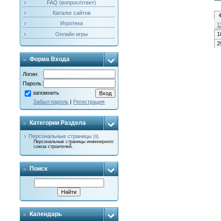
FAQ (вопрос/ответ)
Каталог сайтов
Игротека
1
Онлайн игры
1
2
Форма Входа
Логин:
Пароль:
запомнить
Забыл пароль
|
Регистрация
Категории Раздела
Персональные страницы
[9]
Персональные страницы инженерного
союза строителей.
Поиск
Календарь