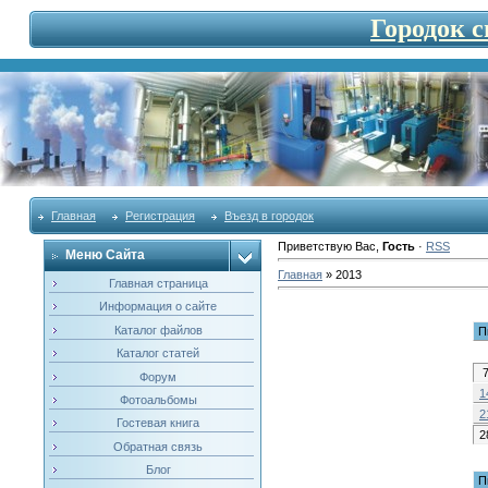
Городок 
Главная
Регистрация
Въезд в городок
Приветствую Вас
,
Гость
·
RSS
Меню Сайта
Главная
»
2013
Главная страница
Информация о сайте
Каталог файлов
П
Каталог статей
Форум
1
Фотоальбомы
2
Гостевая книга
2
Обратная связь
Блог
П